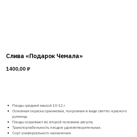
Напи
Слива «Подарок Чемала»
1400,00
₽
Купить
Плоды средней массой 10-12 г.
Основная окраска оранжевая, покровная в виде светло-красного
румянца.
Плоды созревают во второй половине августа.
Транспортабельность плодов удовлетво­рительная.
Сорт универсального назначения.