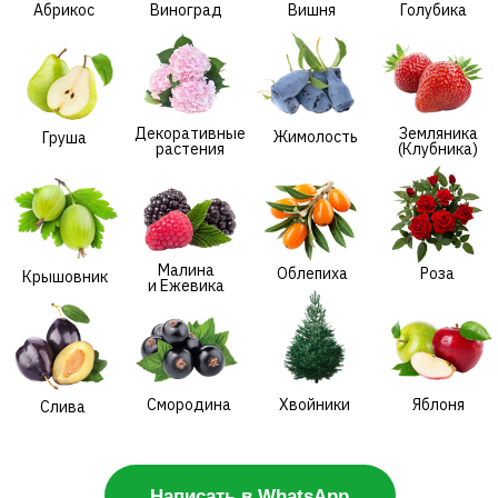
Малина
Облепиха
Роза
Крышовник
и Ежевика
Смородина
Хвойники
Яблоня
Слива
Написать в WhatsApp