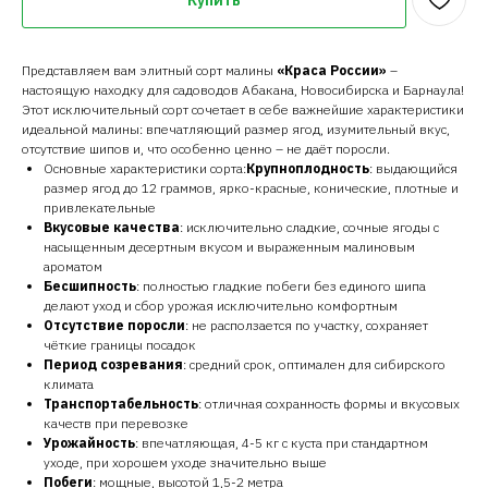
Представляем вам элитный сорт малины
«Краса России»
–
настоящую находку для садоводов Абакана, Новосибирска и Барнаула!
Этот исключительный сорт сочетает в себе важнейшие характеристики
идеальной малины: впечатляющий размер ягод, изумительный вкус,
отсутствие шипов и, что особенно ценно – не даёт поросли.
Основные характеристики сорта:
Крупноплодность
: выдающийся
размер ягод до 12 граммов, ярко-красные, конические, плотные и
привлекательные
Вкусовые качества
: исключительно сладкие, сочные ягоды с
насыщенным десертным вкусом и выраженным малиновым
ароматом
Бесшипность
: полностью гладкие побеги без единого шипа
делают уход и сбор урожая исключительно комфортным
Отсутствие поросли
: не расползается по участку, сохраняет
чёткие границы посадок
Период созревания
: средний срок, оптимален для сибирского
климата
Транспортабельность
: отличная сохранность формы и вкусовых
качеств при перевозке
Урожайность
: впечатляющая, 4-5 кг с куста при стандартном
уходе, при хорошем уходе значительно выше
Побеги
: мощные, высотой 1,5-2 метра