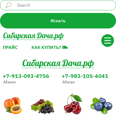
ПРАЙС
КАК КУПИТЬ?
Искать
ПРАЙС
КАК КУПИТЬ?
+7-913-093-4756
+7-983-105-4041
Абакан
Абакан
Абрикос
Виноград
Вишня
Голубика
Декоративные
Земляника
Жимолость
Груша
растения
(Клубника)