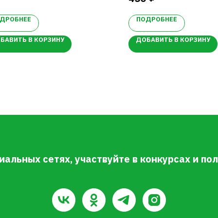
тойчив к болезням
засухоустойчивый, жаро
хой отрыв и хорошая
Устойчив к болезням
ДРОБНЕЕ
ПОДРОБНЕЕ
анспортабельность ягод.
Урожайный
БАВИТЬ В КОРЗИНУ
ДОБАВИТЬ В КОРЗИНУ
иальных сетях, участвуйте в конкурсах и п