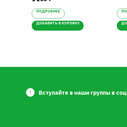
розовеют.
Ус
Цветет с конца июля до конца
Су
ПОДРОБНЕЕ
ПО
сентября
тр
Cредняя зимостойкость.
ДОБАВИТЬ В КОРЗИНУ
ДО
Вступайте в наши группы в соц
!