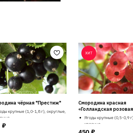
ХИТ
родина чёрная "Престиж"
Смородина красная
«Голландская розовая
оды крупные (1,0-1,8 г), округлые,
рные.
Ягоды крупные (0,5-0,9 г
мостойкость высокая,
красные
₽
сухоустойчивый, жаростойкий.
Зимостойкость высокая,
₽
450