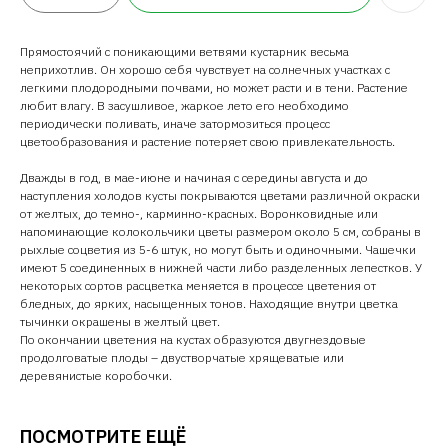
Прямостоячий с поникающими ветвями кустарник весьма
неприхотлив. Он хорошо себя чувствует на солнечных участках с
легкими плодородными почвами, но может расти и в тени. Растение
любит влагу. В засушливое, жаркое лето его необходимо
периодически поливать, иначе затормозиться процесс
цветообразования и растение потеряет свою привлекательность.
Дважды в год, в мае-июне и начиная с середины августа и до
наступления холодов кусты покрываются цветами различной окраски
от желтых, до темно-, карминно-красных. Воронковидные или
напоминающие колокольчики цветы размером около 5 см, собраны в
рыхлые соцветия из 5-6 штук, но могут быть и одиночными. Чашечки
имеют 5 соединенных в нижней части либо разделенных лепестков. У
некоторых сортов расцветка меняется в процессе цветения от
бледных, до ярких, насыщенных тонов. Находящие внутри цветка
тычинки окрашены в желтый цвет.
По окончании цветения на кустах образуются двугнездовые
продолговатые плоды – двустворчатые хрящеватые или
деревянистые коробочки.
ПОСМОТРИТЕ ЕЩЁ