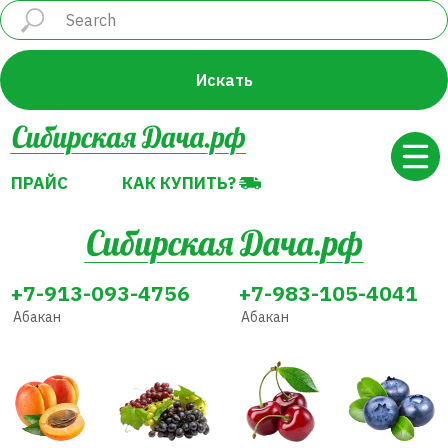
ПРАЙС
КАК КУПИТЬ?
Искать
ПРАЙС
КАК КУПИТЬ?
+7-913-093-4756
+7-983-105-4041
Абакан
Абакан
Абрикос
Виноград
Вишня
Голубика
Декоративные
Земляника
Жимолость
Груша
растения
(Клубника)