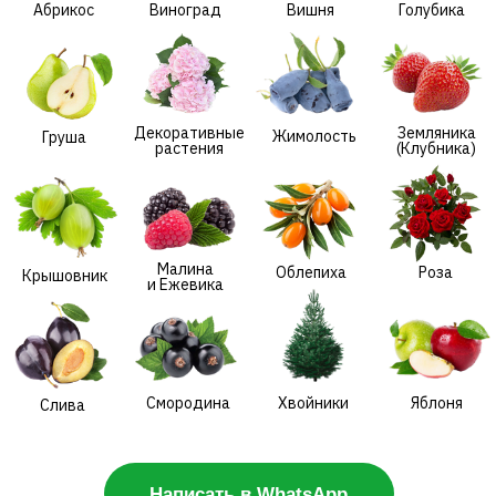
Малина
Облепиха
Роза
Крышовник
и Ежевика
Смородина
Хвойники
Яблоня
Слива
Написать в WhatsApp