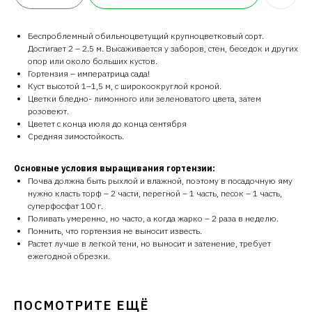
Беспроблемный обильноцветущий крупноцветковый сорт.
Достигает 2 – 2.5 м. Высаживается у заборов, стен, беседок и других
опор или около больших кустов.
Гортензия – императрица сада!
Куст высотой 1–1,5 м, с широкоокруглой кроной.
Цветки бледно- лимонного или зеленоватого цвета, затем
розовеют.
Цветет с конца июля до конца сентября
Cредняя зимостойкость.
Основные условия выращивания гортензии:
Почва должна быть рыхлой и влажной, поэтому в посадочную яму
нужно класть торф – 2 части, перегной – 1 часть, песок – 1 часть,
суперфосфат 100 г.
Поливать умеренно, но часто, а когда жарко – 2 раза в неделю.
Помнить, что гортензия не выносит известь.
Растет лучше в легкой тени, но выносит и затенение, требует
ежегодной обрезки.
ПОСМОТРИТЕ ЕЩЁ