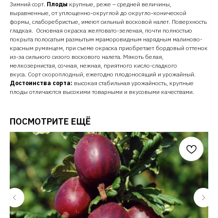
Зимний сорт
.
Плоды
крупные, реже – средней величины,
выравненные, от уплощенно-округлой до округло-конической
формы, слаборебристые, имеют сильный восковой налет. Поверхность
гладкая. Основная окраска желтовато-зеленая, почти полностью
покрыта полосатым размытым мраморовидным нарядным малиново-
красным румянцем, при съеме окраска приобретает бордовый оттенок
из-за сильного сизого воскового налета. Мякоть белая,
мелкозернистая, сочная, нежная, приятного кисло-сладкого
вкуса. Сорт
скороплодный
,
ежегодно плодоносящий и урожайный.
Достоинства сорта:
высокая стабильная урожайность, крупные
плоды отличаются высокими товарными и вкусовыми качествами.
ПОСМОТРИТЕ ЕЩЁ