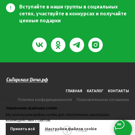
Вступайте в наши группы в социальных
!
сетях, участвуйте в конкурсах и получайте
ценные подарки
ГЛАВНАЯ
КАТАЛОГ
КОНТАКТЫ
Политика конфиденциальности
Пользовательское соглашение
Управление файлами cookie
Мы используем файлы cookie для обеспечения наилучшего
взаимодействия с сайтом.
Принять всё
Настройки файлов cookie
Tilda
Made on