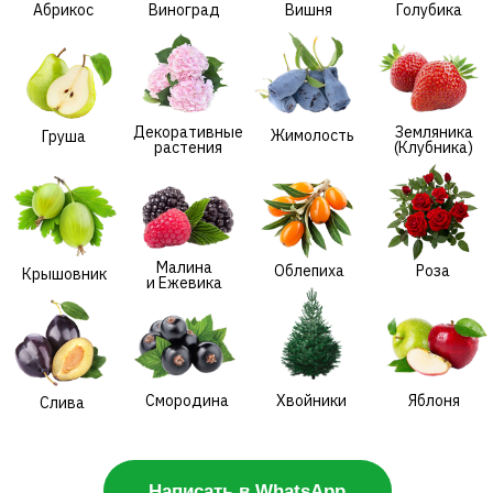
Малина
Облепиха
Роза
Крышовник
и Ежевика
Смородина
Хвойники
Яблоня
Слива
Написать в WhatsApp