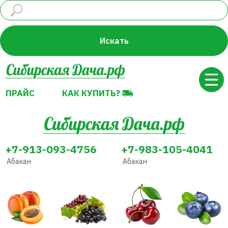
ПРАЙС
КАК КУПИТЬ?
Искать
ПРАЙС
КАК КУПИТЬ?
+7-913-093-4756
+7-983-105-4041
Абакан
Абакан
Абрикос
Виноград
Вишня
Голубика
Декоративные
Земляника
Жимолость
Груша
растения
(Клубника)