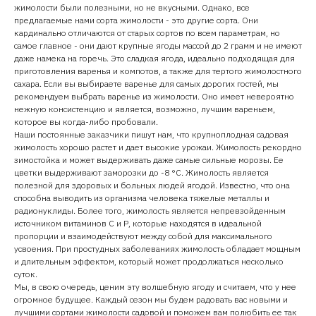
жимолости были полезными, но не вкусными. Однако, все
предлагаемые нами сорта жимолости - это другие сорта. Они
кардинально отличаются от старых сортов по всем параметрам, но
самое главное - они дают крупные ягоды массой до 2 грамм и не имеют
даже намека на горечь. Это сладкая ягода, идеально подходящая для
приготовления варенья и компотов, а также для тертого жимолостного
сахара. Если вы выбираете варенье для самых дорогих гостей, мы
рекомендуем выбрать варенье из жимолости. Оно имеет невероятно
нежную консистенцию и является, возможно, лучшим вареньем,
которое вы когда-либо пробовали.
Наши постоянные заказчики пишут нам, что крупноплодная садовая
жимолость хорошо растет и дает высокие урожаи. Жимолость рекордно
зимостойка и может выдерживать даже самые сильные морозы. Ее
цветки выдерживают заморозки до -8 °C. Жимолость является
полезной для здоровых и больных людей ягодой. Известно, что она
способна выводить из организма человека тяжелые металлы и
радионуклиды. Более того, жимолость является непревзойденным
источником витаминов С и Р, которые находятся в идеальной
пропорции и взаимодействуют между собой для максимального
усвоения. При простудных заболеваниях жимолость обладает мощным
и длительным эффектом, который может продолжаться несколько
суток.
Мы, в свою очередь, ценим эту волшебную ягоду и считаем, что у нее
огромное будущее. Каждый сезон мы будем радовать вас новыми и
лучшими сортами жимолости садовой и поможем вам полюбить ее так