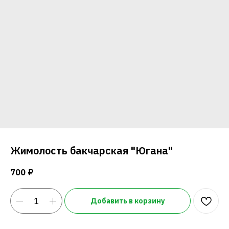
Напи
Жимолость бакчарская "Югана"
700
₽
Добавить в корзину