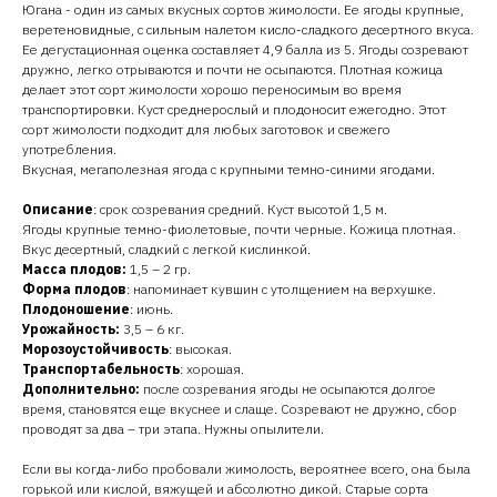
Югана - один из самых вкусных сортов жимолости. Ее ягоды крупные,
веретеновидные, с сильным налетом кисло-сладкого десертного вкуса.
Ее дегустационная оценка составляет 4,9 балла из 5. Ягоды созревают
дружно, легко отрываются и почти не осыпаются. Плотная кожица
делает этот сорт жимолости хорошо переносимым во время
транспортировки. Куст среднерослый и плодоносит ежегодно. Этот
сорт жимолости подходит для любых заготовок и свежего
употребления.
Вкусная, мегаполезная ягода с крупными темно-синими ягодами.
Описание
: срок созревания средний. Куст высотой 1,5 м.
Ягоды крупные темно-фиолетовые, почти черные. Кожица плотная.
Вкус десертный, сладкий с легкой кислинкой.
Масса плодов:
1,5 – 2 гр.
Форма плодов
: напоминает кувшин с утолщением на верхушке.
Плодоношение
: июнь.
Урожайность:
3,5 – 6 кг.
Морозоустойчивость
: высокая.
Транспортабельность
: хорошая.
Дополнительно:
после созревания ягоды не осыпаются долгое
время, становятся еще вкуснее и слаще. Созревают не дружно, сбор
проводят за два – три этапа. Нужны опылители.
Если вы когда-либо пробовали жимолость, вероятнее всего, она была
горькой или кислой, вяжущей и абсолютно дикой. Старые сорта