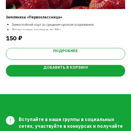
Земляника «Первоклассница»
Го
Зимостойкий сорт со средним сроком созревания.
Ягоды очень крупные до 38 г.
Урожайность высокая
₽
150
9
Устойчив к заболеваниям
ПОДРОБНЕЕ
ДОБАВИТЬ В КОРЗИНУ
Вступайте в наши группы в социальных
!
сетях, участвуйте в конкурсах и получайте