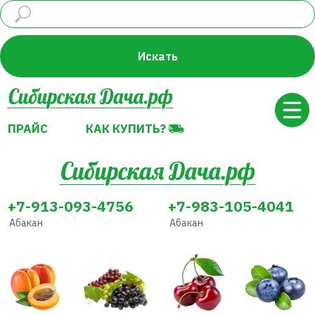
ПРАЙС
КАК КУПИТЬ?
Искать
ПРАЙС
КАК КУПИТЬ?
+7-913-093-4756
+7-983-105-4041
Абакан
Абакан
Абрикос
Виноград
Вишня
Голубика
Декоративные
Земляника
Жимолость
Груша
растения
(Клубника)