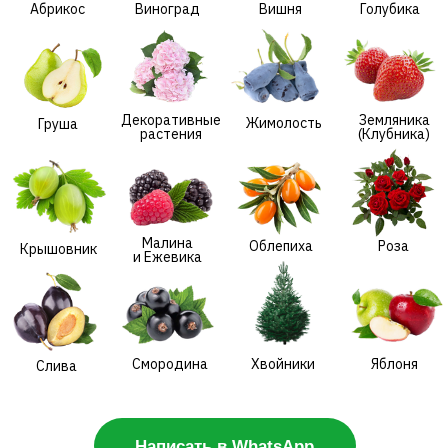
Малина
Облепиха
Роза
Крышовник
и Ежевика
Смородина
Хвойники
Яблоня
Слива
Написать в WhatsApp