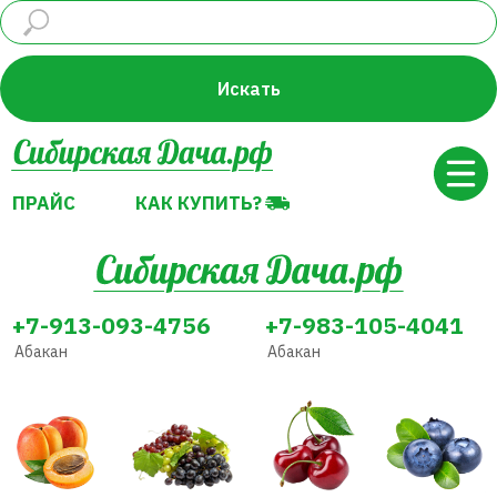
ПРАЙС
КАК КУПИТЬ?
Искать
ПРАЙС
КАК КУПИТЬ?
+7-913-093-4756
+7-983-105-4041
Абакан
Абакан
Абрикос
Виноград
Вишня
Голубика
Декоративные
Земляника
Жимолость
Груша
растения
(Клубника)