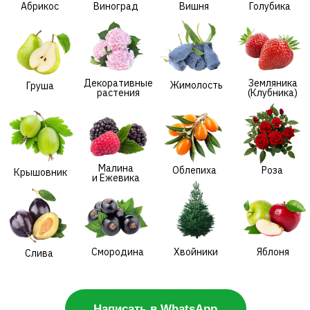
Малина
Облепиха
Роза
Крышовник
и Ежевика
Смородина
Хвойники
Яблоня
Слива
Написать в WhatsApp