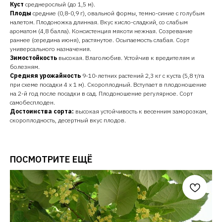
Куст
среднерослый (до 1,5 м).
Плоды
средние (0,8-0,9 г), овальной формы, темно-синие с голубым
налетом. Плодоножка длинная. Вкус кисло-сладкий, со слабым
ароматом (4,8 балла). Консистенция мякоти нежная. Созревание
раннее (середина июня), растянутое. Осыпаемость слабая. Сорт
универсального назначения.
Зимостойкость
высокая. Влаголюбив. Устойчив к вредителям и
болезням.
Средняя урожайность
9-10-летних растений 2,3 кг с куста (5,8 т/га
при схеме посадки 4 х 1 м). Скороплодный. Вступает в плодоношение
на 2-й год после посадки в сад. Плодоношение регулярное. Сорт
самобесплоден.
Достоинства сорта:
высокая устойчивость к весенним заморозкам,
скороплодность, десертный вкус плодов.
ПОСМОТРИТЕ ЕЩЁ