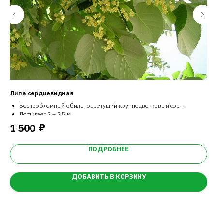
Липа сердцевидная
Ду
Беспроблемный обильноцветущий крупноцветковый сорт.
Достигает 2 – 2.5 м.
Цветы розовые.
₽
1 500
1
ПОДРОБНЕЕ
ДОБАВИТЬ В КОРЗИНУ