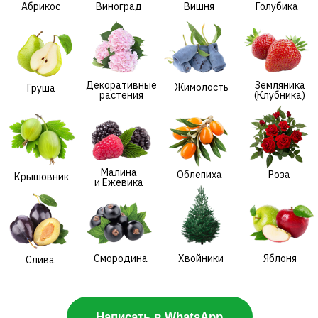
Малина
Облепиха
Роза
Крышовник
и Ежевика
Смородина
Хвойники
Яблоня
Слива
Написать в WhatsApp