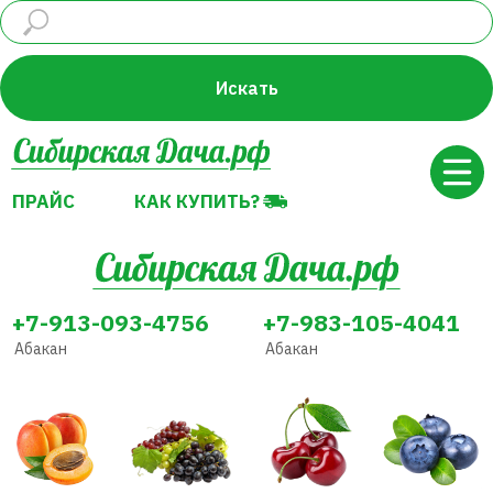
ПРАЙС
КАК КУПИТЬ?
Искать
ПРАЙС
КАК КУПИТЬ?
+7-913-093-4756
+7-983-105-4041
Абакан
Абакан
Абрикос
Виноград
Вишня
Голубика
Декоративные
Земляника
Жимолость
Груша
растения
(Клубника)