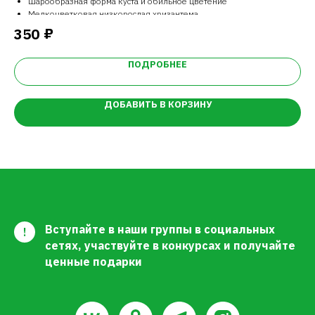
Шарообразная форма куста и обильное цветение
Мелкоцветковая низкорослая хризантема
Раннецветущая
₽
350
7
ПОДРОБНЕЕ
ДОБАВИТЬ В КОРЗИНУ
Вступайте в наши группы в социальных
!
сетях, участвуйте в конкурсах и получайте
ценные подарки