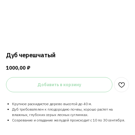
Напи
Дуб черешчатый
1000,00
₽
Добавить в корзину
Крупное раскидистое дерево высотой до 40 м.
Дуб требователен к плодородию почвы, хорошо растет на
влажных, глубоких серых лесных суглинках.
Созревание и опадание желудей происходит с 10 по 30 сентября.