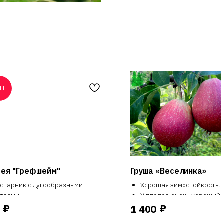
ИТ
рея "Грефшейм"
Груша «Веселинка»
старник с дугообразными
Хорошая зимостойкость.
твями
У плодов очень хороший
ежно-белые махровые цветы
Урожайная
₽
₽
1 400
лностью покрывают побеги