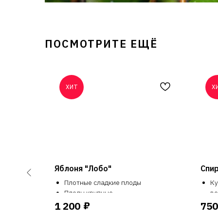
ПОСМОТРИТЕ ЕЩЁ
ХИТ
Х
Яблоня "Лобо"
Спи
Плотные сладкие плоды
Ку
Плоды крупные
ве
Урожайный сорт
Сн
₽
1 200
750
Долгое хранение плодов
по