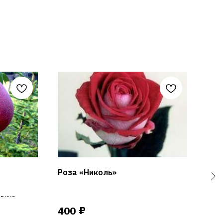
Роза «Николь»
Роз
 вкус
₽
400
40