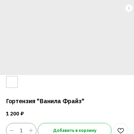
Напи
Гортензия "Ванила Фрайз"
1 200
₽
Добавить в корзину