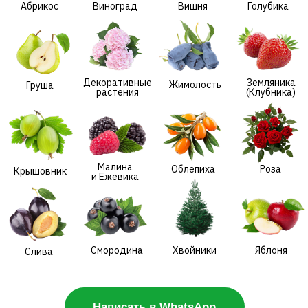
Малина
Облепиха
Роза
Крышовник
и Ежевика
Смородина
Хвойники
Яблоня
Слива
Написать в WhatsApp