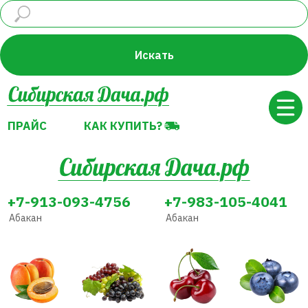
ПРАЙС
КАК КУПИТЬ?
Искать
ПРАЙС
КАК КУПИТЬ?
+7-913-093-4756
+7-983-105-4041
Абакан
Абакан
Абрикос
Виноград
Вишня
Голубика
Декоративные
Земляника
Жимолость
Груша
растения
(Клубника)