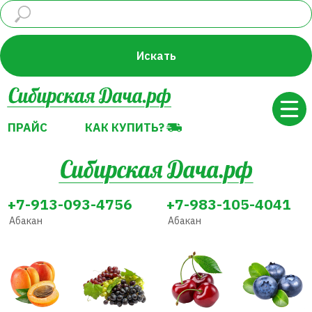
ПРАЙС
КАК КУПИТЬ?
Искать
ПРАЙС
КАК КУПИТЬ?
+7-913-093-4756
+7-983-105-4041
Абакан
Абакан
Абрикос
Виноград
Вишня
Голубика
Декоративные
Земляника
Жимолость
Груша
растения
(Клубника)