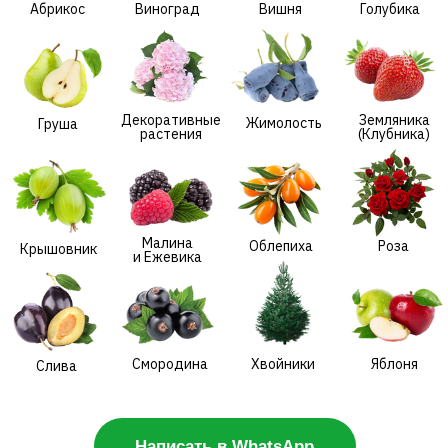
Малина
Облепиха
Роза
Крышовник
и Ежевика
Смородина
Хвойники
Яблоня
Слива
Написать в WhatsApp