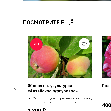
ПОСМОТРИТЕ ЕЩЁ
ХИТ
"
Яблоня полукультурка
Роза
«Алтайское пурпуровое»
грамма),
ковым
Скороплодный, среднезимостойкий,
урожайный, сильнорослый сорт,
400
горечи,
устойчивый к парше.
₽
1 200