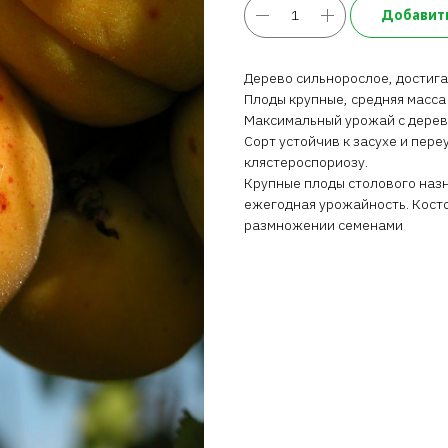
Добавить
Дерево сильнорослое, достигае
Плоды крупные, средняя масса 
Максимальный урожай с де­рева
Сорт устойчив к засухе и пер
клястероспориозу.
Крупные плоды столового назн
ежегодная урожайность. Кос­т
размножении семенами