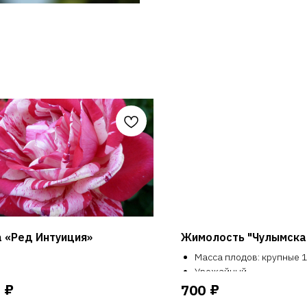
 «Ред Интуиция»
Жимолость "Чулымска
Масса плодов: крупные 1,
Урожайный
Морозоустойчивость: вы
₽
₽
700
Крупноплодность, неос