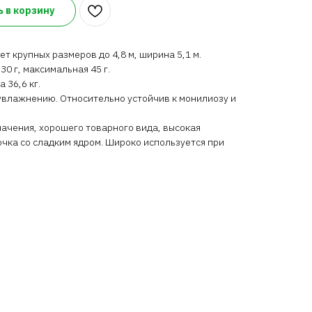
 в корзину
т крупных размеров до 4,8 м, ширина 5,1 м.
30 г, максимальная 45 г.
 36,6 кг.
еувлажнению. Относительно ус­тойчив к монилиозу и
ачения, хорошего товарного вида, высокая
очка со сладким ядром. Широко используется при