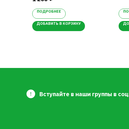
Созревают в первой декаде
 4,8
сентября, хранятся до 5,5 месяцев.
ПОДРОБНЕЕ
ПО
Плоды массой 45-65 г.
паемость
ДОБАВИТЬ В КОРЗИНУ
ДО
Вступайте в наши группы в соц
!