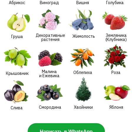
Малина
Облепиха
Роза
Крышовник
и Ежевика
Смородина
Хвойники
Яблоня
Слива
Написать в WhatsApp