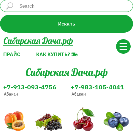
ПРАЙС
КАК КУПИТЬ?
Искать
ПРАЙС
КАК КУПИТЬ?
+7-913-093-4756
+7-983-105-4041
Абакан
Абакан
Абрикос
Виноград
Вишня
Голубика
Декоративные
Земляника
Жимолость
Груша
растения
(Клубника)