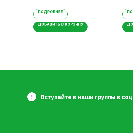
В
ысокая урожайность
ро
паемость
Крупноплодность
Ли
ПОДРОБНЕЕ
ПО
ДОБАВИТЬ В КОРЗИНУ
ДО
Вступайте в наши группы в соц
!