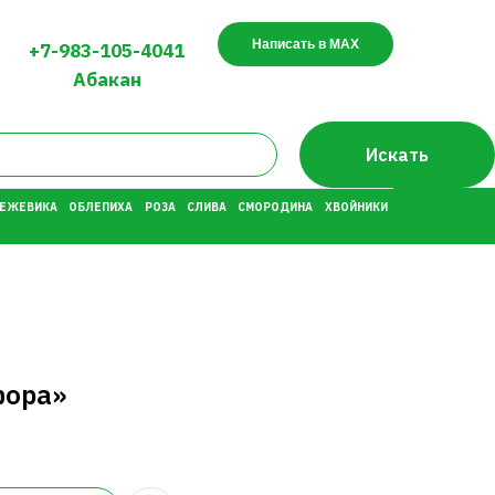
Написать в MAX
+7-983-105-4041
Абакан
Искать
 ЕЖЕВИКА
ОБЛЕПИХА
РОЗА
СЛИВА
СМОРОДИНА
ХВОЙНИКИ
фора»