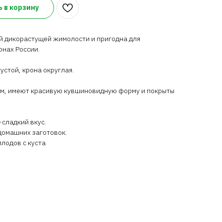
 в корзину
й дикорастущей жимолости и пригодна для
нах России.
густой, крона округлая.
 см, имеют красивую кувшиновидную форму и покрыты
сладкий вкус.
домашних заготовок.
плодов с куста