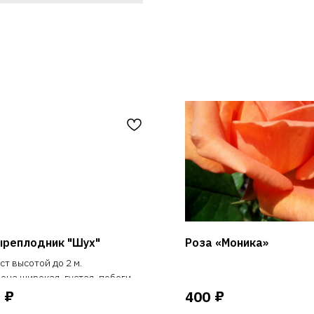
ыреплодник "Шух"
Роза «Моника»
ст высотой до 2 м.
она широкая, густая, побеги
ртикальные
₽
₽
400
цветия мелкие, до 1 см бело-