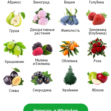
Малина
Облепиха
Роза
Крышовник
и Ежевика
Смородина
Хвойники
Яблоня
Слива
Написать в WhatsApp