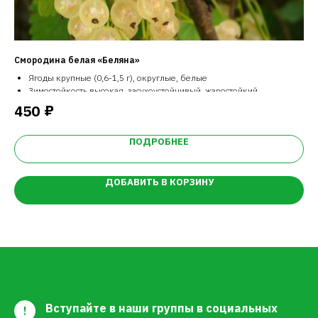
Смородина белая «Беляна»
Ки
Ягоды крупные (0,6-1,5 г), округлые, белые
Зимостойкость высокая, засухоустойчивый, жаростойкий.
Устойчив к болезням
₽
450
4
Урожайный
ПОДРОБНЕЕ
ДОБАВИТЬ В КОРЗИНУ
Вступайте в наши группы в социальных
!