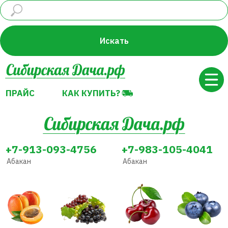
ПРАЙС
КАК КУПИТЬ?
Искать
ПРАЙС
КАК КУПИТЬ?
+7-913-093-4756
+7-983-105-4041
Абакан
Абакан
Абрикос
Виноград
Вишня
Голубика
Декоративные
Земляника
Жимолость
Груша
растения
(Клубника)