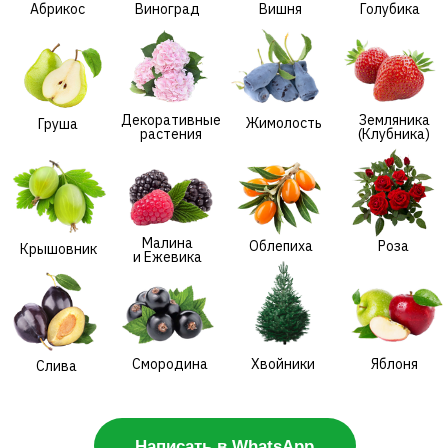
Малина
Облепиха
Роза
Крышовник
и Ежевика
Смородина
Хвойники
Яблоня
Слива
Написать в WhatsApp