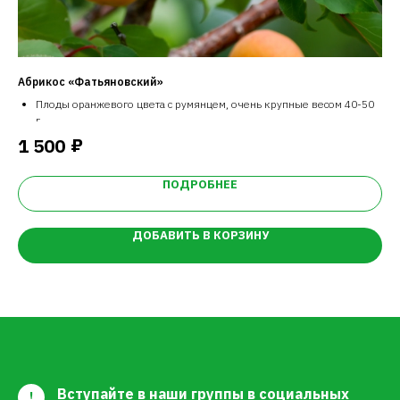
Абрикос «Фатьяновский»
Сп
Плоды оранжевого цвета с румянцем, очень крупные весом 40-50
г.
Отличного, настоящего абрикосового вкуса.
₽
1 500
6
Косточка хорошо отделяется.
ПОДРОБНЕЕ
ДОБАВИТЬ В КОРЗИНУ
Вступайте в наши группы в социальных
!