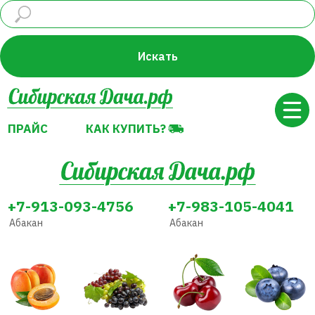
ПРАЙС
КАК КУПИТЬ?
Искать
ПРАЙС
КАК КУПИТЬ?
+7-913-093-4756
+7-983-105-4041
Абакан
Абакан
Абрикос
Виноград
Вишня
Голубика
Декоративные
Земляника
Жимолость
Груша
растения
(Клубника)