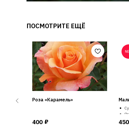
ПОСМОТРИТЕ ЕЩЁ
N
сюша»
Роза «Карамель»
Мали
, сладкие,
Су
Яг
до
₽
400
450
стойкий.
Ур