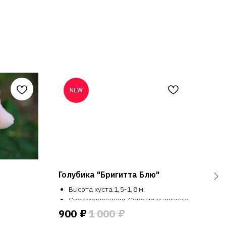
NEW
Голубика "Бригитта Блю"
Роз
Высота куста 1,5-1,8 м.
Срок созревания. Середина августа
Зимостойкий
₽
₽
900
1 000
40
Урожай 6 кг с куста